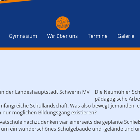
Navigation
überspringen
Gymnasium
Wir über uns
Termine
Galerie
Die Neumühler Schu
pädagogische Arbeit
 umfangreiche Schullandschaft. Was also bewegt jemanden, e
n nur möglichen Bildungsgang existieren?
ivatschule nachzudenken war einerseits die geplante Schl
en um ein wunderschönes Schulgebäude und -gelände und u