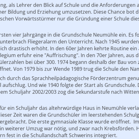
ng, als Lehrer den Blick auf Schule und die Anforderungen 
her Bildung und Erziehung umzusetzen. Diese Chance bot da
stischen Vorwärtsstürmer nur die Gründung einer Schule dies
rsten vier Jahrgänge in die Grundschule Neumühle ein. Es fo
unterbrach Fliegeralarm den Unterricht. Nach 1945 wurden 
ich drastisch erhöht. In den 60er Jahren kehrte Routine ei
llegium erfuhr eine "Auffrischung". In den 70er Jahren, aus
lerzahlen bei über 300. 1974 begann deshalb der Bau von z
öffnet. Von 1979 bis zur Wende 1989 trug die Schule den N
ich durch das Sprachheilpädagogische Förderzentrum genutz
el aufschlug. Und wie 1940 folgte der Start als Grundschule.
it dem Schuljahr 2002/2003 zog die Sekundarstufe nach Witt
r ein Schuljahr das altehrwürdige Haus in Neumühle verla
ieser Zeit waren die Grundschüler im leerstehenden Schul
rgebracht. Die erste gymnasiale Klasse wurde eröffnet. 
in weiterer Umzug war nötig, und zwar nach Krebsförden. H
n fest in die Schullandschaft Schwerins integriert.