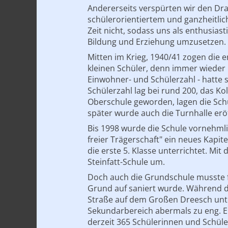
Andererseits verspürten wir den Dra
schülerorientiertem und ganzheitlic
Zeit nicht, sodass uns als enthusia
Bildung und Erziehung umzusetzen.
Mitten im Krieg, 1940/41 zogen die e
kleinen Schüler, denn immer wieder 
Einwohner- und Schülerzahl - hatte s
Schülerzahl lag bei rund 200, das Ko
Oberschule geworden, lagen die Schü
später wurde auch die Turnhalle er
Bis 1998 wurde die Schule vornehml
freier Trägerschaft" ein neues Kapit
die erste 5. Klasse unterrichtet. M
Steinfatt-Schule um.
Doch auch die Grundschule musste fü
Grund auf saniert wurde. Während d
Straße auf dem Großen Dreesch unte
Sekundarbereich abermals zu eng. E
derzeit 365 Schülerinnen und Schüler