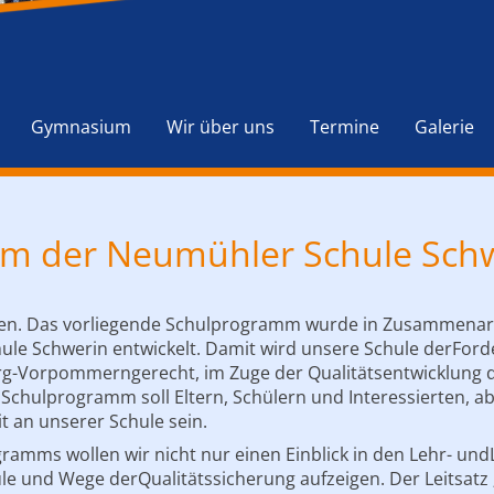
Navigation
überspringen
Gymnasium
Wir über uns
Termine
Galerie
m der Neumühler Schule Sch
Leben. Das vorliegende Schulprogramm wurde in Zusammenar
le Schwerin entwickelt. Damit wird unsere Schule derForde
g-Vorpommerngerecht, im Zuge der Qualitätsentwicklung d
chulprogramm soll Eltern, Schülern und Interessierten, a
it an unserer Schule sein.
gramms wollen wir nicht nur einen Einblick in den Lehr- un
e und Wege derQualitätssicherung aufzeigen. Der Leitsatz „M