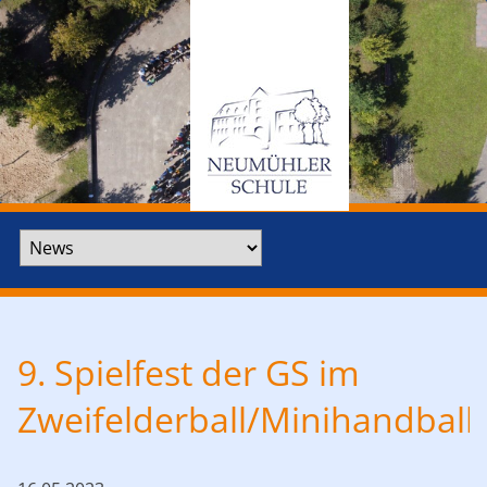
Zielseite
9. Spielfest der GS im
Zweifelderball/Minihandball